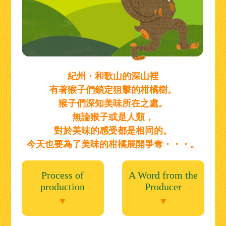
紀州・和歌山的深山裡
有著猴子們鎖定狙擊的柑橘樹。
猴子們深知美味所在之處。
無論猴子或是人類，
對於美味的感受都是相同的。
今天也要為了美味的柑橘展開爭奪・・・。
Process of
A Word from the
production
Producer
▼
▼