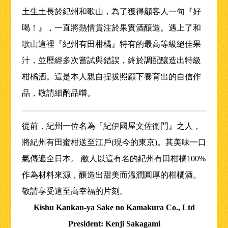
土生土長於紀州和歌山，為了獲得顧客人一句『好
喝！』，一直將熱情貫注於果實酒釀造。遇上了和
歌山這裡『紀州有田柑橘』特有的最高等級絕佳果
汁，並歷經多次嘗試與錯誤，終於調配釀造出特級
柑橘酒。這是本人親自捏拔照顧下養育出的自信作
品，敬請細酌品嚐。
從前，紀州一位名為『紀伊國屋文佐衛門』之人，
將紀州有田蜜柑送至江戶(現今的東京)。其美味一口
氣傳遍全日本。 敝人以這有名的紀州有田柑橘100%
作為材料來源，釀造出甜美而溫潤圓厚的柑橘酒。
敬請享受這至高幸福的片刻。
Kishu Kankan-ya Sake no Kamakura Co., Ltd
President: Kenji Sakagami